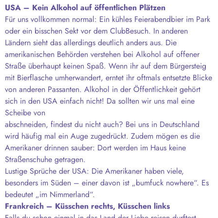
USA – Kein Alkohol auf öffentlichen Plätzen
Für uns vollkommen normal: Ein kühles Feierabendbier im Park
oder ein bisschen Sekt vor dem ClubBesuch. In anderen
Ländern sieht das allerdings deutlich anders aus. Die
amerikanischen Behörden verstehen bei Alkohol auf offener
Straße überhaupt keinen Spaß. Wenn ihr auf dem Bürgersteig
mit Bierflasche umherwandert, erntet ihr oftmals entsetzte Blicke
von anderen Passanten. Alkohol in der Öffentlichkeit gehört
sich in den USA einfach nicht! Da sollten wir uns mal eine
Scheibe von
abschneiden, findest du nicht auch? Bei uns in Deutschland
wird häufig mal ein Auge zugedrückt. Zudem mögen es die
Amerikaner drinnen sauber: Dort werden im Haus keine
Straßenschuhe getragen.
Lustige Sprüche der USA: Die Amerikaner haben viele,
besonders im Süden – einer davon ist „bumfuck nowhere“. Es
bedeutet „im Nimmerland“.
Frankreich – Küsschen rechts, Küsschen links
Falls du schon einmal in das Land der Liebe reisen durftest,